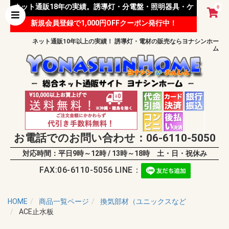
ネット通販18年の実績。誘導灯・分電盤・照明器具・ケ
0
新規会員登録で1,000円OFFクーポン発行中！
ーブル等 様々な資材を取り扱っています。
ネット通販10年以上の実績！ 誘導灯・電材の販売ならヨナシンホー
ム
お電話でのお問い合わせ：06-6110-5050
対応時間：平日9時～12時 / 13時～18時 土・日・祝休み
FAX:06-6110-5056 LINE：
HOME
商品一覧ページ
換気部材（ユニックスなど
ACE止水板