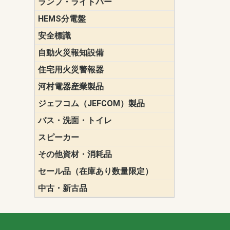
ランプ・ライトバー
パナソニック(P
東芝ライテ
ENDO（遠
三菱電機
HEMS分電盤
マルチ通信
安全標識
誘導標識
自動火災報知設備
パナソニック（
ホーチキ（HO
能美防災（N
ニッタン（NI
住宅用火災警報器
けむり当番
ねつ当番
ガス当番
河村電器産業製品
キャビネッ
動力分電盤
ジェフコム（JEFCOM）製品
LANツール
LEDイルミ
アンカー・
エアコン部
ケーブル保
ケーブル索
リール
作業工具
作業用照明
切削工具
収納機器・
検電器・計
腰回り品・
通線工具
電設化成品
高所作業ポ
パーツ＆ツ
バス・洗面・トイレ
便座
スピーカー
天井スピー
壁掛型スピ
ホーンスピ
コラムスピ
コンパクト
モニタース
インテリア
スピーカー
防滴型スピ
ホール用ス
マルチユー
その他資材・消耗品
ビニールテープ
自己融着テ
養生テープ
丸エフ
ネオシール
セール品（在庫あり数量限定）
照明器具
換気スイッ
ランプ・電
その他資材
中古・新古品
配線器具
照明器具