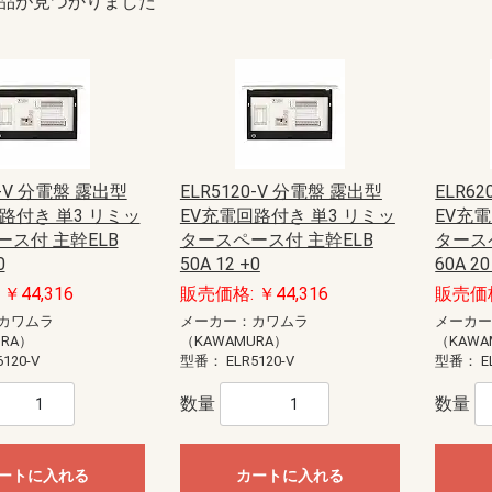
品が見つかりました
0-V 分電盤 露出型
ELR5120-V 分電盤 露出型
ELR6
路付き 単3 リミッ
EV充電回路付き 単3 リミッ
EV充
ス付 主幹ELB
タースペース付 主幹ELB
タース
0
50A 12 +0
60A 20
￥44,316
販売価格: ￥44,316
販売価格
カワムラ
メーカー：カワムラ
メーカ
URA）
（KAWAMURA）
（KAWA
6120-V
型番：
ELR5120-V
型番：
E
数量
数量
ートに入れる
カートに入れる