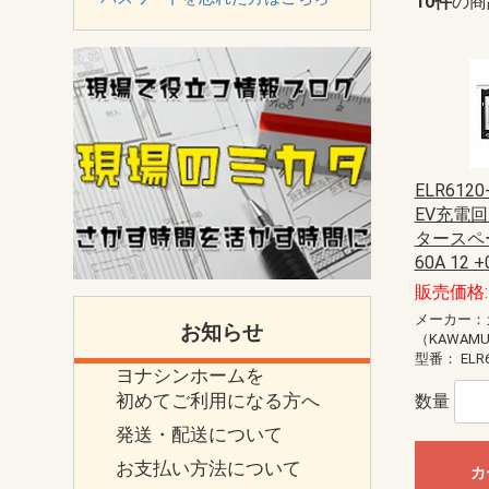
10件
の商
ELR612
EV充電回
タースペー
60A 12 +
販売価格: 
メーカー：
お知らせ
（KAWAM
型番：
ELR
ヨナシンホームを
初めてご利用になる方へ
数量
発送・配送について
お支払い方法について
カ