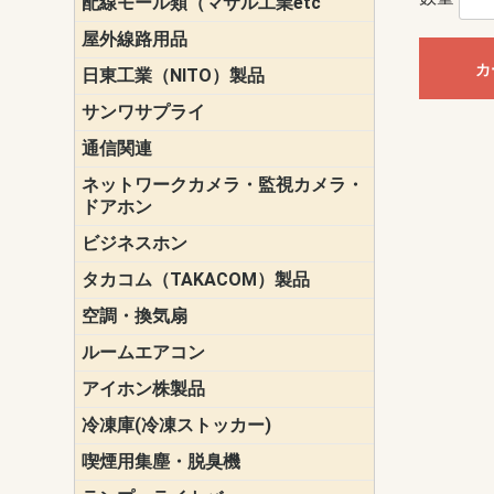
配線モール類（マサル工業etc
壁面用配線
光ファイバ
その他壁面
メタルモー
メタルエフ
ダクトモー
床面用配線
モール備品
エフ）
ー・Gモール
屋外線路用品
PE支線ガー
ケーブル標
オプトケー
ザ・鳥獣害
自在バンド
電柱標識板
キラベルト
4mm電線防
SZスリーブ
スパイラル
支線ガード
保護カバー
カ
日東工業（NITO）製品
カバースイ
キャビネッ
小型動力分
システムラ
端子台
盤用パーツ
プラボック
ブレーカ
サンワサプライ
ペリフェラ
タップ・UP
ケーブル
インク・用
アクセサリ
LAN
DOS／Vパ
通信関連
保安器
プロテクタ
ローゼット
工具・試験
端子取付金
端子板
端末装置
配線用金具
モジュラー
LAN圧着工
ルータ
エッジスイ
ネットワークカメラ・監視カメラ・
NSK（日本
パナソニック(P
ドアホン
ビジネスホン
日立（HITAC
ナカヨ
NEC
OKI
ヘッドセッ
ヤコブイェ
タカコム（TAKACOM）製品
通話録音
留守番電話
音声応答転
緊急情報伝
日課放送
空調・換気扇
標準換気扇
ダクト換気
有圧換気扇
インダクト
パイプファ
シロッコフ
斜流ダクト
エアカーテ
システム部
ルームエアコン
三菱電機(MIT
ダイキン(DAI
アイホン株製品
テレビドア
ドアホン親
ドアホン子
冷凍庫(冷凍ストッカー)
喫煙用集塵・脱臭機
スモークダ