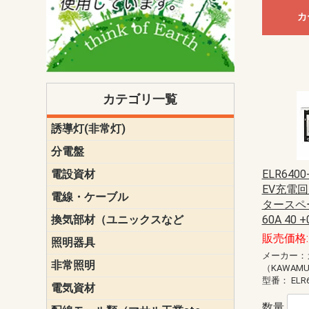
カ
カテゴリ一覧
誘導灯(非常灯)
一般型
一般型(みる
一般型長時間
一般型長時間
点滅形
誘導音付点
防湿・防雨
防湿・防雨
防湿・防雨形
クリーンル
床埋込型
防爆型
客席誘導灯
誘導灯リニ
誘導灯ガー
交換電池（
誘導灯交換
本体単体
パネル単体
リモコン
ク機能付)パ
けバッテリー
用）
クス
分電盤
標準分電盤
電化対応
創エネ対応
あんしん機
分電盤補修
分電盤用ブ
プラスばん
フリーボッ
リニューア
WHMボック
WHM取付ボ
露出化粧枠
半埋込化粧
住宅分電盤
テンパール
電設資材
パナソニック（
神保電器配
東芝配線器
未来工業製
三菱電機
明工社製品
テンパール
ELR640
EV充電回
電線・ケーブル
切断対応
定尺
タースペー
換気部材（ユニックスなど
温度ヒュー
フィルター
防虫網
樹脂製グリ
スリーブキ
レジスター
ALCスリーブ-
ACEジョイ
ACEスリー
ACE止水板
厚型 グリル
薄型 グリル
中型 グリル
外風対策 角
外風対策 角
外風対策（
外風対策 丸
外風対策 丸
軒天井用 グ
床下通気用 
給気電動シ
パイプフー
ウェザーカ
防音フード
差圧式吸気
防火ダンパ
風量調整ダ
逆風止ダン
サイレンサ
止水板
UKDF風向
消音・フレ
耐火パテ
60A 40 +
販売価格: 
照明器具
遠藤照明（E
オーデリック（
コイズミ照
大光電機（DA
東芝ライテ
パナソニック（
三菱電機
クラコ
メーカー：
非常照明
ODELIC非常
三菱非常灯
東芝LED非
パナソニック
（KAWAM
型番：
ELR
電気資材
端子台
碍子
圧着端子・
差込みコネ
リレー
インシュロ
日動電工製
ねじなし電
ねじ付き電
厚鋼電線管Z
ボックス・
樹脂製ボッ
CD管・PF
金物類
雑材
エフレック
数量