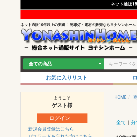
ネット通販1
ネット通販10年以上の実績！ 誘導灯・電材の販売ならヨナシンホーム
お気に入りリスト
HOME
ようこそ
ゲスト
様
ログイン
全て
|
分
新規会員登録はこちら
パスワードを忘れた方はこちら