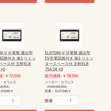
280-V 分電盤 露出型
ELR7280-V 分電盤 露出型
電回路付き 単3 リミッ
EV充電回路付き 単3 リミッ
ペース付 主幹ELB
タースペース付 主幹ELB
 +0
75A 28 +0
: ￥72,050
販売価格: ￥78,506
ー：カワムラ
メーカー：カワムラ
MURA）
（KAWAMURA）
LR5280-V
型番：
ELR7280-V
数量