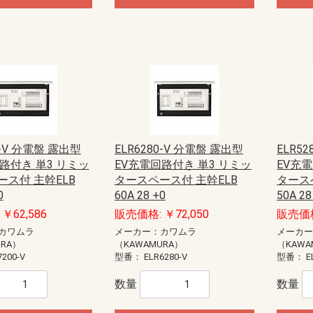
0-V 分電盤 露出型
ELR6280-V 分電盤 露出型
ELR5
路付き 単3 リミッ
EV充電回路付き 単3 リミッ
EV充
ス付 主幹ELB
タースペース付 主幹ELB
タース
0
60A 28 +0
50A 28
￥62,586
販売価格: ￥72,050
販売価格
カワムラ
メーカー：カワムラ
メーカ
URA）
（KAWAMURA）
（KAWA
7200-V
型番：
ELR6280-V
型番：
E
数量
数量