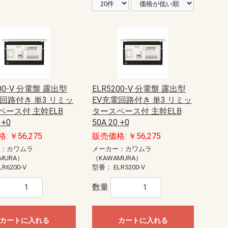
200-V 分電盤 露出型
ELR5200-V 分電盤 露出型
電回路付き 単3 リミッ
EV充電回路付き 単3 リミッ
ペース付 主幹ELB
タースペース付 主幹ELB
 +0
50A 20 +0
: ￥56,275
販売価格: ￥56,275
ー：カワムラ
メーカー：カワムラ
MURA）
（KAWAMURA）
LR6200-V
型番：
ELR5200-V
数量
カートに入れる
カートに入れる