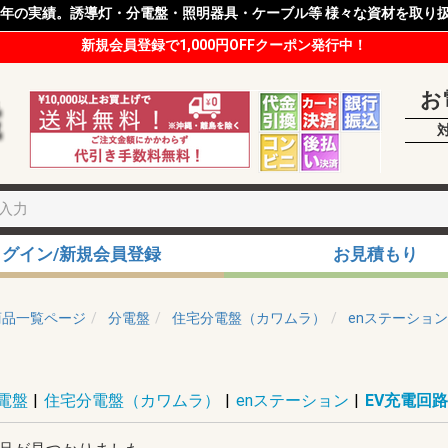
8年の実績。誘導灯・分電盤・照明器具・ケーブル等 様々な資材を取り
新規会員登録で1,000円OFFクーポン発行中！
お
ログイン/新規会員登録
お見積もり
商品一覧ページ
分電盤
住宅分電盤（カワムラ）
enステーション
電盤
|
住宅分電盤（カワムラ）
|
enステーション
|
EV充電回