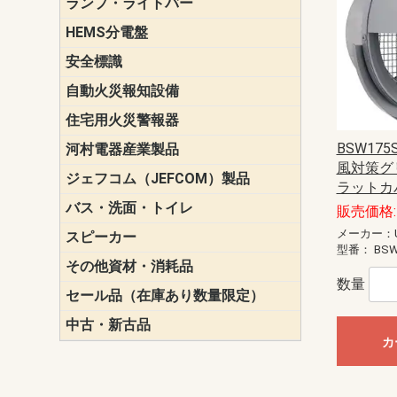
ランプ・ライトバー
パナソニック(P
東芝ライテ
ENDO（遠
三菱電機
HEMS分電盤
マルチ通信
安全標識
誘導標識
自動火災報知設備
パナソニック（
ホーチキ（HO
能美防災（N
ニッタン（NI
住宅用火災警報器
けむり当番
ねつ当番
ガス当番
BSW175
河村電器産業製品
キャビネッ
動力分電盤
風対策グリ
ジェフコム（JEFCOM）製品
LANツール
LEDイルミ
アンカー・
エアコン部
ケーブル保
ケーブル索
リール
作業工具
作業用照明
切削工具
収納機器・
検電器・計
腰回り品・
通線工具
電設化成品
高所作業ポ
パーツ＆ツ
ラットカ
バス・洗面・トイレ
便座
販売価格: 
メーカー：U
スピーカー
天井スピー
壁掛型スピ
ホーンスピ
コラムスピ
コンパクト
モニタース
インテリア
スピーカー
防滴型スピ
ホール用ス
マルチユー
型番：
BSW
その他資材・消耗品
ビニールテープ
自己融着テ
養生テープ
丸エフ
ネオシール
数量
セール品（在庫あり数量限定）
照明器具
換気スイッ
ランプ・電
その他資材
中古・新古品
配線器具
照明器具
カ