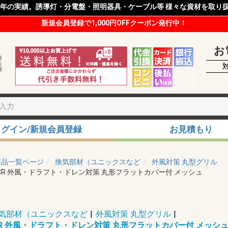
8年の実績。誘導灯・分電盤・照明器具・ケーブル等 様々な資材を取り
新規会員登録で1,000円OFFクーポン発行中！
お
ログイン/新規会員登録
お見積もり
商品一覧ページ
換気部材（ユニックスなど
外風対策 丸型グリル
SCR 外風・ドラフト・ドレン対策 丸形フラットカバー付 メッシュ
気部材（ユニックスなど
|
外風対策 丸型グリル
|
SCR 外風・ドラフト・ドレン対策 丸形フラットカバー付 メッシ