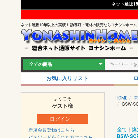
ネット通販1
ネット通販10年以上の実績！ 誘導灯・電材の販売ならヨナシンホーム
お気に入りリスト
HOME
ようこそ
BSW-
ゲスト
様
ログイン
全て
|
換
新規会員登録はこちら
BSW-
パスワードを忘れた方はこちら