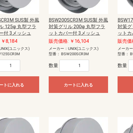
モール（エフ・ニュー
ー配線用モール
配線用モール（ケーサ
ル
モール
ル
モール（ガードマン）
ニュー・エフモール
エフモール
オプトモール
テープ付オプトモール
イリズミ
デズミ
マガリ
貫通カバー
ファイバーホルダー
タチアゲ
フレキジョイント
引込カバー
ケーサー
Gモール
テープ付スリットモール
メタルモール
ジョイントカップリング
ブッシング
フラットエルボ
インターナルエルボ
エクスターナルエルボ
ティー
コンビネーションコネクター
コーナーボックス
ジャンクションボックス
ストレートボックスコネクター
フレキジョイント
エンドキャップ
ジョイントカップリング後付け型
フラットエルボ後付け型
インターナルエルボ後付け型
エクスターナルエルボ後付け型
パーテーション
ケーブルパッチン
アースバー
メタルモール用補修塗料
ボックス
ボックスセパレータ
ジョイントキャップ
エンド
フリージョイント
アウトレット
その他等
メタルエフモールテープ付
イリズミ
デズミ
エンド
マガリ
コンビネーション
ジョイントカバー
ブッシング
フレキジョイント
エムケーダクト
屋外用エムケーダクト
エルダクト
ガードマンII R型
ガードマンII R型（セパレートタイ
ガードマンII 平面マガリ
ガードマンII T型ブンキ
ガードマンII GIIフリーレット
ガードマンII ブンキ
ガードマンII タチアゲ
ガードマンII コンセントボックス
ガードマンII エンド
ガードマンII パーテーション
ガードマンII アルミ
ガードマンII アルミ 平面マガリ
ガードマンII アルミ T型ブンキ
ガードマンII フラット
軟質プロテクタ
ガードマンII ラン
モールカッター
マヂックステッカー
その他関連商品
）
プ）
ド
識・防護カバー
ブルカバー
対策トゲつきシート
用保護カバー
護カバー
スリーブ
イエロー
トラ
ジョイントタイプ
オーバーラップタイプ丸型ケーブ
オーバーラップタイプSSケーブル
ル用
用
SCR3M SUS製 外風
BSW200SCR3M SUS製 外風
BSW1
ッチ
ト
電盤
ック
ス
【CKS】電線直締用
【CKL】圧着端子用
【CBS】バック式
【DCS】切換
【DBS】バック式切換
ORZ形屋外用キャビネット
ステンレス屋外用キャビネット
盤用キャビネット
主幹：ELB
主幹：CB
ラックオプション
【HP-J】一次送り
【TBE】固定式（経済形）
【TBF-J】ブレーカ用(経済形)
【TBF-W】ブレーカ用(経済形)
【TBJ】分岐（一種耐熱登録品）
【TBN】ニュートラル端子
【TBP】電力用
【TBS】スタッド（一種耐熱登録
【TBT】二段形
【TBZ・TBZ-A】ブレーカ用(直結
【TBZ-E】アース用(直締端子形)
【TK】協約形
オプション
配線用
盤取付用
汎用タイプ
高性能タイプ
仮設ボックス
コントロールボックス（小型FA
情報通信ボックス
プルボックス
エンクローズドブレーカ
サーキットブレーカ
プラグインブレーカ
漏電ブレーカ
品）
端子形・リペア端子形)
用）
 125φ 丸型フラ
対策グリル 200φ 丸型フラ
対策グリ
ル
S
紙
ーツ
ドッキング
エクステンダー
BTヘッドセット
ビーコン
USB季節商品
USBグッズ
ゲーム関連
LED
ドッキングステーション
拡声器
NFC
メディアプレーヤー
ラミネータ
BTヘッドセット・アダプタ
スキャナ
カメラ
その他ペリフェラル
プレゼンテーション
コードリーダー
KVM
スピーカー
シュレッダー
NFC・ビーコン
ヘッドホン・マイク
キーボード
マウス
USBハブ
カードリーダー
USBコンバータ他
テンキー
分配器
切替器(KVM以外)
モバイルバッテリー
ACアダプタ
タップ
HDMIケーブル
変換アダプタ
変換アダプタ他
電話ケーブル・アダプタ
IEEE1394ケーブル
SCSIケーブル
USBケーブル
プリンタケーブル
AVケーブル
RS-232Cケーブル
その他ケーブル
モニタケーブル
アダプタ他
用紙
インクジェットラベル
レーザー用紙
レーザーラベル
手作り用紙
インク
その他用紙
インクジェット用紙
マルチラベル
タブレットケース
タッチペン
マウスアクセサリー
車載アクセサリー
リストレスト
フィルター
メモリーケース
バッグ
スマートフォン
インナー・クッション
タブレット
メモリーケース
電子辞書
スタンド
各種カバー
PDA
メディアケース
カメラアクセサリ
データホルダー
保護フィルム
クリーナー
セキュリティ用品
キーボードカバー
耐震グッズ
マウスパッド
ケーブルアクセサリ
LAN機器
光ケーブル他
LANケーブル
LANケーブル用機器
ノートクーラー
DOS/Vパーツ
ー付 3メッシュ
ットカバー付 3メッシュ
ットカ
ー
器
具
プラグ
具・治具他
ッチ
通信用
電話用
￥8,184
販売価格: ￥16,104
販売価格
NIX(ユニックス)
メーカー：UNIX(ユニックス)
メーカー
セキュリティ機器）
anasonic)
レコーダー
IPネットワークカメラ
スイッチ
コンバーター・トランシーバ
ビデオサーバ
オプション品
モニター
ダミーカメラ
防犯シール・防犯看板
屋外センサーカメラ
玄関子機
増設用子機
増設モニター・モニター子機
テレビドアホン
ネットワークドアホン
ホームネットワークシステム
オプション
125SCR3M
型番：
BSW200SCR3M
型番：
B
HI）
ト
ンセン
integralX
Xiシリーズ
IFシリーズ
アスパイアX
数量
数量
送
達
扇
ファン
ン
ァン
ファン
ン
材
三菱電機
パナソニック電工
三菱電機
パナソニック電工
業務用有圧換気扇
有圧換気扇システム部材
三菱電機
パナソニック電工
ストレートシロッコファン24時間
ストレートシロッコファン
片吸込形シロッコファン
三菱電機
パナソニック電工
三菱電機
パナソニック電工
産業用送風機システム部材
ートに入れる
カートに入れる
SUBISHI)
KIN)
6畳用
8畳用
10畳用
12畳用
14畳用
16畳用
18畳用
20畳用
23畳用
26畳用
29畳用
6畳用
8畳用
10畳用
12畳用
14畳用
18畳用
20畳用
23畳用
26畳用
29畳用
ホンセット品
機
機
ッシュ
スモークナビ搭載シリーズ
フラットシリーズ
コンパクトタイプ
交換用フィルター