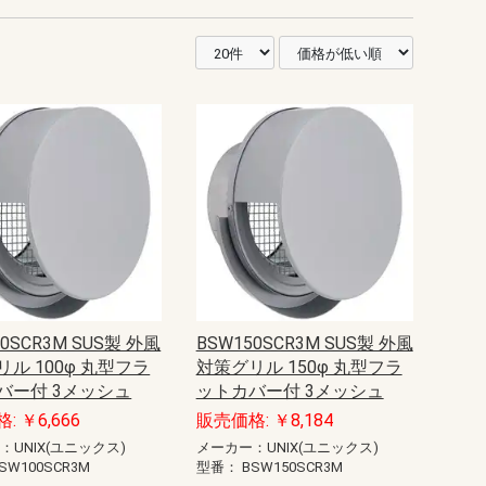
00SCR3M SUS製 外風
BSW150SCR3M SUS製 外風
ル 100φ 丸型フラ
対策グリル 150φ 丸型フラ
バー付 3メッシュ
ットカバー付 3メッシュ
: ￥6,666
販売価格: ￥8,184
：UNIX(ユニックス)
メーカー：UNIX(ユニックス)
SW100SCR3M
型番：
BSW150SCR3M