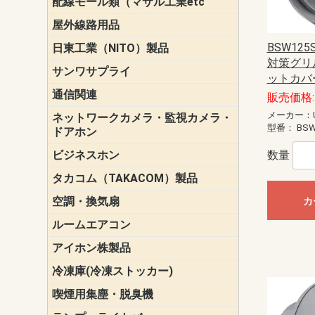
配線モール類（マサル工業etc
壁面用配線
光ファイバ
その他壁面
メタルモー
メタルエフ
ダクトモー
床面用配線
モール備品
エフ）
ー・Gモール
屋外線路用品
PE支線ガー
ケーブル標
オプトケー
ザ・鳥獣害
自在バンド
電柱標識板
キラベルト
4mm電線防
SZスリーブ
スパイラル
支線ガード
保護カバー
BSW125
日東工業（NITO）製品
カバースイ
キャビネッ
小型動力分
システムラ
端子台
盤用パーツ
プラボック
ブレーカ
対策グリル
サンワサプライ
ペリフェラ
タップ・UP
ケーブル
インク・用
アクセサリ
LAN
DOS／Vパ
ットカバ
通信関連
保安器
プロテクタ
ローゼット
工具・試験
端子取付金
端子板
端末装置
配線用金具
モジュラー
LAN圧着工
ルータ
エッジスイ
販売価格: 
メーカー：U
ネットワークカメラ・監視カメラ・
NSK（日本
パナソニック(P
型番：
BSW
ドアホン
ビジネスホン
日立（HITAC
ナカヨ
NEC
OKI
ヘッドセッ
ヤコブイェ
数量
タカコム（TAKACOM）製品
通話録音
留守番電話
音声応答転
緊急情報伝
日課放送
空調・換気扇
標準換気扇
ダクト換気
有圧換気扇
インダクト
パイプファ
シロッコフ
斜流ダクト
エアカーテ
システム部
カ
ルームエアコン
三菱電機(MIT
ダイキン(DAI
アイホン株製品
テレビドア
ドアホン親
ドアホン子
冷凍庫(冷凍ストッカー)
喫煙用集塵・脱臭機
スモークダ