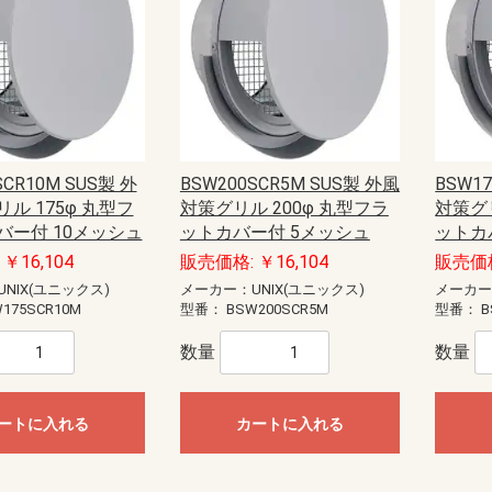
anasonic)
ック
藤照明）
20W
40W
E11
E12
E17
E26
直管LED（GX16t-5）
直管LED（GZ16）
ユニットドーム形
ユニットフラット形
型
EV・PHEV充電回路・エコキュー
EV・PHEV充電回路・太陽光発電
あかりぷらすばん
エコキュート・IH対応
エコキュート・電温・IH対応
かみなりあんしんばん あかり付
かみなりあんしんばん
ダブル発電対応
創蓄連携システム対応（自立出力
創蓄連携システム対応（自立出力
太陽光発電システム・エコキュー
太陽光発電システム・エコキュー
太陽光発電システム対応
地震あんしんばん
地震かみなりあんしんばん
電温・IH対応
燃料電池（ガス発電）システム対
標準タイプ
標準タイプ大型FreeS付
ト・IH対応
ステム・エコキュート・IH対応
単相2線用）
単相3線用）
ト・IH対応
ト・電温・IH対応
応
蓄光誘導標識
一般誘導標識
Panasonic）
CHIKI）
OHMI）
TTAN）
アドバンスP-1シリーズ
一般型感知器
電子式自己保持型熱感知器（熱オ
差動式分布型感知器
光電式スポット型感知器（煙サイ
煙感知器
光電式分離型感知器
炎感知器
遠隔試験機能付感知器
連携型ワイヤレス感知器
感知器ベース
火災通報装置
音響装置
発信機
表示灯
総合盤
P型1級受信機
P型2級受信機
副受信機
受信機関連商品
周辺機器
防排煙設備
ガス漏れ集中監視システム
R型防災システム
周辺機器
非常警報設備（複合装置）
非常警報設備（システム用）
点検器具
感知器
R型・GR型システム
P型受信機
機器収容箱（総合盤）
P型発信機
P型設備機器その他
非常警報設備
住宅情報設備
ガス漏れ火災警報設備
防排煙設備
超高感度煙検知システム
アクセサリー・保守用品
P型インターフェイス盤
P型火災／複合火災受信機
P型受信機用埋込ボックス・埋込枠
R型防災システム
ガス漏れ火災警報設備
熱感知器
煙感知器
炎感知器
感知器付属品
押し釦・消火栓始動スイッチ
音響装置
火災通報装置
関連機器
機器収容箱
共同住宅用防災システム
試験器
住宅防災システム
消火器
消火栓始動器
中継器・中継器収納箱
特定小規模施設向け防災システム
発信機
避雷ユニット
非常警報設備
非常電話システム
標識板
表示機
表示灯
防火・防排煙設備
耐圧防爆用
本質安全防爆用
補用部品・予備品
P型受信機
R型・GR型受信機
ガス系消火設備
ガス漏れ警報設備
サージアブソーバ
スプリンクラー設備
ニッカド蓄電池
プロテクタ
ベル
移報用装置・耐雷基板・ラベル
炎検知器
火災検知システム（機器内組込用
火災通報装置
感知器
機器収容箱
共同・特定共同住宅用
試験器・アドレス設定器
住宅用防災機器
消火器
消火栓始動装置
耐圧防爆機器
着脱器・試験器
中継器盤
中継機電源
中継機本体
超高感度環境監視システム
発信機
非常警報設備
表示灯
防火・排煙設備
補修品
泡消火設備
ートセンサ）
バーセンサ）
SCR10M SUS製 外
BSW200SCR5M SUS製 外風
BSW1
ト
盤用露出形BXT・FXT
盤用露出形BXTH・FXTH
盤用埋込形BXU・FXU
熱機器収納BXH・FXH
安定器収納FXA
ルーバー付盤用FXL
制御盤用屋内外兼用RXG
盤用屋内外兼用RXG-IP54
盤用屋内外兼用RXGB-IP54
盤用屋内外兼用RXV-IP44
屋外盤用木板ベースPOGB-IP55
屋外盤用鉄板ベースPOG-IP55
ル 175φ 丸型フ
対策グリル 200φ 丸型フラ
対策グリ
・部材
ネーション
ネジ
材
護収納
引具
器具
車載備品
測器
安全保護具・収納具
ール
ールボックス
LANケーブル
LANチェッカー
LAN工具
モジュラージャック
モジュラープラグ
LEDクリスタルモチーフ
LEDストリングライト
LEDテープライト
LEDデザインストリングライト
LEDルミネーション（SJ-NHシリ
LEDルミネーション（SJ-NHシリ
LEDルミネーション（SJ-NHシリ
LEDルミネーション（SJ-NHシリ
LEDルミネーション（SJXシリー
LEDルミネーション（SJXシリー
LEDルミネーション（SJXシリー
LEDルミネーション（SJXシリー
LEDルミネーション（SJXシリー
LEDルミネーション（SJXシリー
LEDルミネーション（SJXシリー
LEDルミネーション（SJXシリー
LEDルミネーション（SJシリー
LEDルミネーション（SJシリー
LEDルミネーション（SJシリー
LEDルミネーション（SJシリー
LEDルミネーション（SJシリー
LEDルミネーション（SJシリー
LEDルミネーション（SJシリー
LEDルミネーション（SJシリー
LEDルミネーション（SJシリー
LEDルミネーション（SJシリー
SDXシリーズ
イルミネーション（その他）
イルミネーション（卓上タイプ）
ライトアップ用投光器
ロッド点滅灯（LED）40mmピッチ
ロッド点滅灯（LED）75mmピッチ
ロッド点滅灯（LED）共通部品
連結すずらん灯タイプ（LED）
ALC用
コンクリート用
ワッシャー
中空壁用
六角ナット
多用途
寸切りボルト用特殊ナット
小ネジ
木工用
石膏ボード用
軽天ビス
鋼板用
エアコン洗浄部材
ダクト部材
ドレンホース
室外機取付台
配管部材
ケーブルプロテクター
ケーブルプロテクター（増設型）
ケーブルマット
床用モール
床用モール（フラット型）
床用モール（増設型）
段差用バリアフリープロテクター
段差用バリアフリーモール（室内
FRP竿
その他
カーボン竿
ジョイント式ロッド
ジョイント式呼線
金属竿
CD管リール
ロープリール
検尺器
電線リール（据置き型）
電線リール（現場向き）
ストリッパー
ツールキット
ドライバー・レンチ
ナイフ・ノコ
ハンマー・その他工具
ペンチ・ニッパー
各種カッター
圧着工具
電動工具
LEDライト
コンパクトライト
ハロゲンライト
ヘッドライト
ライトスタンド
乾電池式ライト
作業用テープライト
充電式ライト
直管形スリムライト
蛍光ライト
コア
コンクリートドリル
ステップドリル
タップ
チップソー・カッター・切断砥石
バンドソー
パンチャー
ホールソー
切削油
木工ドリル
木工ドリル（フレキシブルシャフ
火花飛散防止具
磁器タイル用ドリル
鉄工ドリル
パーツ＆ツールボックス
車載用収納・車載備品
レーザー墨出し器
検電器
計測器
はしご・脚立用品
ハーネス・ランヤード
ホルダー
ランヤード・補助帯
ワークウェア・サポートウェア
ワークポジショニング用器具
収納具
手袋・靴カバー
熱中症対策アイテム
腰袋
腰道具セット
エアー通線
ケーブルグリップ
ロープ
入線潤滑剤
呼線（スチール）
地中線工具
管内清掃用具
電動入線機
亜鉛塗料スプレー
発泡ウレタン充填剤
絶縁・防触スプレー
ランプチェンジャー
高所作業工具
パーツボックス
バー付 10メッシュ
ットカバー付 5メッシュ
ットカ
ーズ）アイスクルカーテン（部
ーズ）クロスネット（部品）
ーズ）ストリング（部品）
ーズ）共通部品
ズ）LEDジョイントモチーフ（部
ズ）LEDストリング（部品）
ズ）LEDソフトネオン（部品）
ズ）LEDフォール（部品）
ズ）LEDフラッシュボール（部
ズ）LEDホタル（部品）
ズ）モチーフ（部品）
ズ）共通部品
ズ）アイスクルカーテン（部品）
ズ）キャンドル・電球ライト（部
ズ）クロスネット（部品）
ズ）スティックライト（部品）
ズ）ストリング（部品）
ズ）テープライト（部品）
ズ）フォール（部品）
ズ）プロジェクションライト（部
ズ）モチーフ（部品）
ズ）共通部品
（屋外用）
用）
ト）
ウォシュレット
￥16,104
販売価格: ￥16,104
販売価格
品）
品）
品）
品）
品）
NIX(ユニックス)
メーカー：UNIX(ユニックス)
メーカー
カー
ーカー
ーカー
ーカー
スピーカー
ピーカーシステム
デザインスピーカー
システム
ーカーシステム
ピーカーシステム
ススピーカーシステム
埋込型
露出型
片面型
両面型
関連商品
コンビネーションタイプ
ワイドホーンスピーカー
セパレートタイプ
ストレートホーンスピーカー
本体
関連商品
一般タイプ
コンパクトスピーカー
スリムスピーカー
防球構造型スピーカー
サウンドアロースピーカー
関連商品
ボックスタイプ
スリムタイプ
関連商品
175SCR10M
型番：
BSW200SCR5M
型番：
B
(IVテープ)
ープ
数量
数量
チ
球
・消耗品
スポットライト
ダウンライト
ブラケットライト
ベースライト
非常灯・誘導灯
コンセント
ートに入れる
カートに入れる