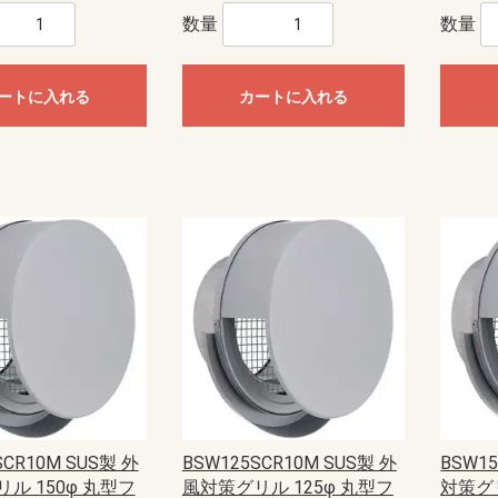
数量
数量
ートに入れる
カートに入れる
SCR10M SUS製 外
BSW125SCR10M SUS製 外
BSW1
ル 150φ 丸型フ
風対策グリル 125φ 丸型フ
対策グリ