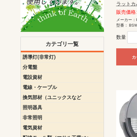
ラットカ
販売価格: 
メーカー：U
型番：
BSW
数量
カテゴリ一覧
誘導灯(非常灯)
一般型
一般型(みる
一般型長時間
一般型長時間
点滅形
誘導音付点
防湿・防雨
防湿・防雨
防湿・防雨形
クリーンル
床埋込型
防爆型
客席誘導灯
誘導灯リニ
誘導灯ガー
交換電池（
誘導灯交換
本体単体
パネル単体
リモコン
カ
ク機能付)パ
けバッテリー
用）
クス
分電盤
標準分電盤
電化対応
創エネ対応
あんしん機
分電盤補修
分電盤用ブ
プラスばん
フリーボッ
リニューア
WHMボック
WHM取付ボ
露出化粧枠
半埋込化粧
住宅分電盤
テンパール
電設資材
パナソニック（
神保電器配
東芝配線器
未来工業製
三菱電機
明工社製品
テンパール
電線・ケーブル
切断対応
定尺
換気部材（ユニックスなど
温度ヒュー
フィルター
防虫網
樹脂製グリ
スリーブキ
レジスター
ALCスリーブ-
ACEジョイ
ACEスリー
ACE止水板
厚型 グリル
薄型 グリル
中型 グリル
外風対策 角
外風対策 角
外風対策（
外風対策 丸
外風対策 丸
軒天井用 グ
床下通気用 
給気電動シ
パイプフー
ウェザーカ
防音フード
差圧式吸気
防火ダンパ
風量調整ダ
逆風止ダン
サイレンサ
止水板
UKDF風向
消音・フレ
耐火パテ
照明器具
遠藤照明（E
オーデリック（
コイズミ照
大光電機（DA
東芝ライテ
パナソニック（
三菱電機
クラコ
非常照明
ODELIC非常
三菱非常灯
東芝LED非
パナソニック
電気資材
端子台
碍子
圧着端子・
差込みコネ
リレー
インシュロ
日動電工製
ねじなし電
ねじ付き電
厚鋼電線管Z
ボックス・
樹脂製ボッ
CD管・PF
金物類
雑材
エフレック