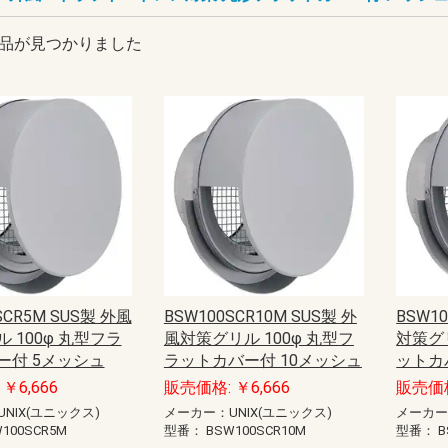
品が見つかりました
SCR5M SUS製 外風
BSW100SCR10M SUS製 外
BSW1
 100φ 丸型フラ
風対策グリル 100φ 丸型フ
対策グリ
ー付 5メッシュ
ラットカバー付 10メッシュ
ットカ
￥6,666
販売価格: ￥6,666
販売価格
NIX(ユニックス)
メーカー：UNIX(ユニックス)
メーカー
100SCR5M
型番：
BSW100SCR10M
型番：
B