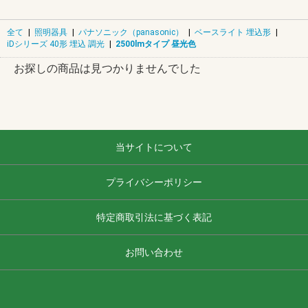
全て
|
照明器具
|
パナソニック（panasonic）
|
ベースライト 埋込形
|
iDシリーズ 40形 埋込 調光
|
2500lmタイプ 昼光色
お探しの商品は見つかりませんでした
当サイトについて
プライバシーポリシー
特定商取引法に基づく表記
お問い合わせ