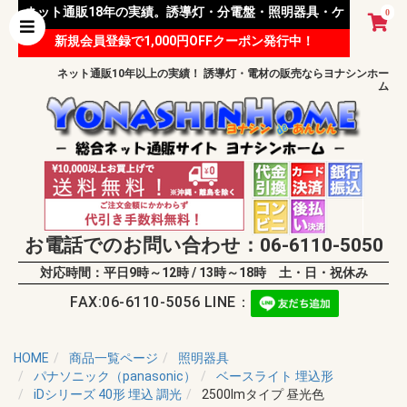
ネット通販18年の実績。誘導灯・分電盤・照明器具・ケ
0
新規会員登録で1,000円OFFクーポン発行中！
ーブル等 様々な資材を取り扱っています。
ネット通販10年以上の実績！ 誘導灯・電材の販売ならヨナシンホー
ム
お電話でのお問い合わせ：06-6110-5050
対応時間：平日9時～12時 / 13時～18時 土・日・祝休み
FAX:06-6110-5056 LINE：
HOME
商品一覧ページ
照明器具
パナソニック（panasonic）
ベースライト 埋込形
iDシリーズ 40形 埋込 調光
2500lmタイプ 昼光色