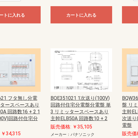
ートに入れる
カートに入れる
1621 フタ無し分電
BQW3
BQE351021 1次送り(100V)
ッタースペースあり
盤 リ
回路付住宅分電盤分電盤 単
0A 回路数16 + 2 1
主幹ELB
3 リミッタースペースあり
00V)回路付住宅分
次送り(
主幹ELB50A 回路数10 + 2
電盤
販売価格: ￥35,105
￥34,315
販売価格
メーカー：パナソニック