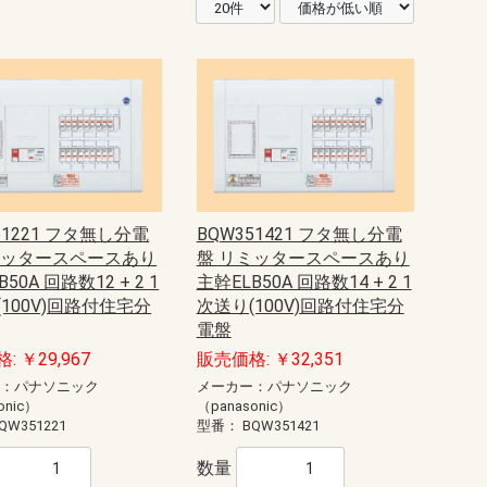
51221 フタ無し分電
BQW351421 フタ無し分電
ミッタースペースあり
盤 リミッタースペースあり
50A 回路数12 + 2 1
主幹ELB50A 回路数14 + 2 1
100V)回路付住宅分
次送り(100V)回路付住宅分
電盤
: ￥29,967
販売価格: ￥32,351
ー：パナソニック
メーカー：パナソニック
onic）
（panasonic）
QW351221
型番：
BQW351421
数量