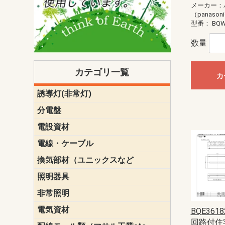
メーカー：
（panason
型番：
BQW
数量
カテゴリ一覧
カ
誘導灯(非常灯)
一般型
一般型(みる
一般型長時間
一般型長時間
点滅形
誘導音付点
防湿・防雨
防湿・防雨
防湿・防雨形
クリーンル
床埋込型
防爆型
客席誘導灯
誘導灯リニ
誘導灯ガー
交換電池（
誘導灯交換
本体単体
パネル単体
リモコン
ク機能付)パ
けバッテリー
用）
クス
分電盤
標準分電盤
電化対応
創エネ対応
あんしん機
分電盤補修
分電盤用ブ
プラスばん
フリーボッ
リニューア
WHMボック
WHM取付ボ
露出化粧枠
半埋込化粧
住宅分電盤
テンパール
電設資材
パナソニック（
神保電器配
東芝配線器
未来工業製
三菱電機
明工社製品
テンパール
電線・ケーブル
切断対応
定尺
換気部材（ユニックスなど
温度ヒュー
フィルター
防虫網
樹脂製グリ
スリーブキ
レジスター
ALCスリーブ-
ACEジョイ
ACEスリー
ACE止水板
厚型 グリル
薄型 グリル
中型 グリル
外風対策 角
外風対策 角
外風対策（
外風対策 丸
外風対策 丸
軒天井用 グ
床下通気用 
給気電動シ
パイプフー
ウェザーカ
防音フード
差圧式吸気
防火ダンパ
風量調整ダ
逆風止ダン
サイレンサ
止水板
UKDF風向
消音・フレ
耐火パテ
照明器具
遠藤照明（E
オーデリック（
コイズミ照
大光電機（DA
東芝ライテ
パナソニック（
三菱電機
クラコ
非常照明
ODELIC非常
三菱非常灯
東芝LED非
パナソニック
電気資材
端子台
碍子
圧着端子・
差込みコネ
リレー
インシュロ
日動電工製
ねじなし電
ねじ付き電
厚鋼電線管Z
ボックス・
樹脂製ボッ
CD管・PF
金物類
雑材
エフレック
BQE3618
回路付住