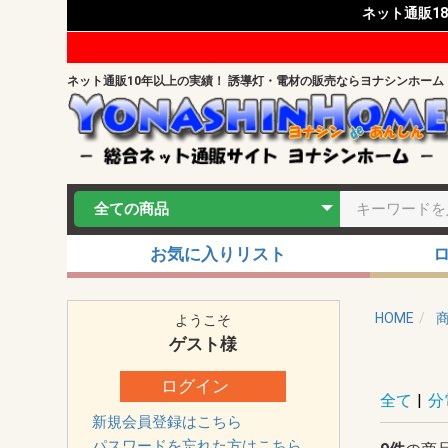
ネット通販1
ネット通販10年以上の実績！ 誘導灯・電材の販売ならヨナシンホーム
お気に入りリスト
HOME
ようこそ
ゲスト
様
ログイン
全て
|
分
新規会員登録はこちら
パスワードを忘れた方はこちら