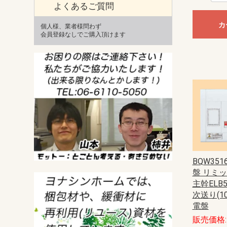
よくあるご質問
カ
個人様、業者様問わず
会員登録なしでご購入頂けます
BQW35
盤 リミ
主幹ELB5
次送り(1
電盤
販売価格: 