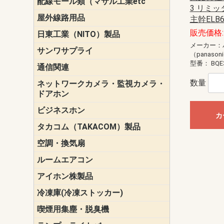
配線モール類（マサル工業etc
壁面用配線
光ファイバ
その他壁面
メタルモー
メタルエフ
ダクトモー
床面用配線
モール備品
3 リミ
エフ）
ー・Gモール
屋外線路用品
PE支線ガー
ケーブル標
オプトケー
ザ・鳥獣害
自在バンド
電柱標識板
キラベルト
4mm電線防
SZスリーブ
スパイラル
支線ガード
保護カバー
主幹ELB6
販売価格: 
日東工業（NITO）製品
カバースイ
キャビネッ
小型動力分
システムラ
端子台
盤用パーツ
プラボック
ブレーカ
メーカー：
サンワサプライ
ペリフェラ
タップ・UP
ケーブル
インク・用
アクセサリ
LAN
DOS／Vパ
（panason
型番：
BQE
通信関連
保安器
プロテクタ
ローゼット
工具・試験
端子取付金
端子板
端末装置
配線用金具
モジュラー
LAN圧着工
ルータ
エッジスイ
数量
ネットワークカメラ・監視カメラ・
NSK（日本
パナソニック(P
ドアホン
ビジネスホン
日立（HITAC
ナカヨ
NEC
OKI
ヘッドセッ
ヤコブイェ
カ
タカコム（TAKACOM）製品
通話録音
留守番電話
音声応答転
緊急情報伝
日課放送
空調・換気扇
標準換気扇
ダクト換気
有圧換気扇
インダクト
パイプファ
シロッコフ
斜流ダクト
エアカーテ
システム部
ルームエアコン
三菱電機(MIT
ダイキン(DAI
アイホン株製品
テレビドア
ドアホン親
ドアホン子
冷凍庫(冷凍ストッカー)
喫煙用集塵・脱臭機
スモークダ