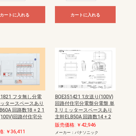
カートに入れる
カートに入れる
61821 フタ無し分電
BQE351421 1次送り(100V)
ミッタースペースあり
回路付住宅分電盤分電盤 単
60A 回路数18 + 2 1
3 リミッタースペースあり
100V)回路付住宅分
主幹ELB50A 回路数14 + 2
販売価格: ￥42,946
: ￥36,411
メーカー：パナソニック