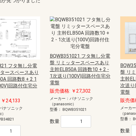
品が見つかりました
BQWB351021 フタ無し分電
盤 リミッタースペースあり
BQW3
4821 フタ無し分電
主幹ELB50A 回路数10 + 2 -
盤 リ
ッタースペースあり
1次送り(100V)回路付住宅分
主幹ELB
0A 回路数8 + 2 1
電盤
次送り(
00V)回路付住宅分
販売価格: ￥27,302
電盤
メーカー：パナソニック
販売価格
￥24,133
（panasonic）
メーカ
パナソニック
型番：
BQWB351021
（panas
ic）
型番：
B
B34821
数量
数量