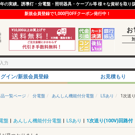
8年の実績。誘導灯・分電盤・照明器具・ケーブル等 様々な資材を取り
新規会員登録で1,000円OFFクーポン発行中！
お
ログイン/新規会員登録
お見積もり
商品一覧ページ
分電盤
あんしん機能付分電盤
LSあり
1次送り
電盤
|
あんしん機能付分電盤
|
LSあり
|
1次送り(100V)回路付