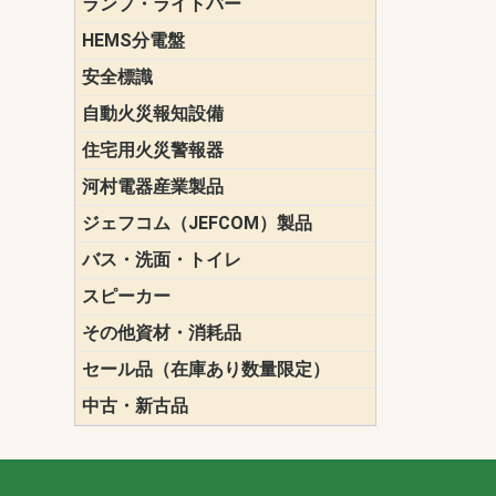
ランプ・ライトバー
パナソニック(P
東芝ライテ
ENDO（遠
三菱電機
HEMS分電盤
マルチ通信
安全標識
誘導標識
自動火災報知設備
パナソニック（
ホーチキ（HO
能美防災（N
ニッタン（NI
住宅用火災警報器
けむり当番
ねつ当番
ガス当番
河村電器産業製品
キャビネッ
動力分電盤
ジェフコム（JEFCOM）製品
LANツール
LEDイルミ
アンカー・
エアコン部
ケーブル保
ケーブル索
リール
作業工具
作業用照明
切削工具
収納機器・
検電器・計
腰回り品・
通線工具
電設化成品
高所作業ポ
パーツ＆ツ
バス・洗面・トイレ
便座
スピーカー
天井スピー
壁掛型スピ
ホーンスピ
コラムスピ
コンパクト
モニタース
インテリア
スピーカー
防滴型スピ
ホール用ス
マルチユー
その他資材・消耗品
ビニールテープ
自己融着テ
養生テープ
丸エフ
ネオシール
セール品（在庫あり数量限定）
照明器具
換気スイッ
ランプ・電
その他資材
中古・新古品
配線器具
照明器具