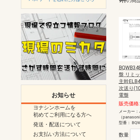
9件
の商
BQWB3
盤 リミ
主幹ELB4
次送り(1
お知らせ
電盤
販売価格: 
ヨナシンホームを
メーカー：
初めてご利用になる方へ
（panason
型番：
BQW
発送・配送について
お支払い方法について
数量