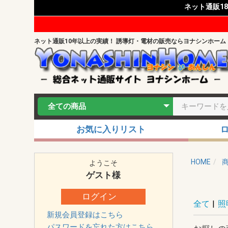
ネット通販1
ネット通販10年以上の実績！ 誘導灯・電材の販売ならヨナシンホーム
お気に入りリスト
HOME
ようこそ
ゲスト
様
ログイン
全て
|
照
新規会員登録はこちら
パスワードを忘れた方はこちら