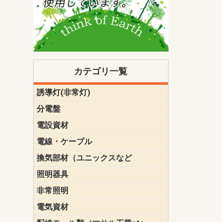
カテゴリ一覧
誘導灯(非常灯)
一般型
一般型(みる
一般型長時間
一般型長時間
点滅形
誘導音付点
防湿・防雨
防湿・防雨
防湿・防雨形
クリーンル
床埋込型
防爆型
客席誘導灯
誘導灯リニ
誘導灯ガー
交換電池（
誘導灯交換
本体単体
パネル単体
リモコン
ク機能付)パ
けバッテリー
用）
クス
分電盤
標準分電盤
電化対応
創エネ対応
あんしん機
分電盤補修
分電盤用ブ
プラスばん
フリーボッ
リニューア
WHMボック
WHM取付ボ
露出化粧枠
半埋込化粧
住宅分電盤
テンパール
電設資材
パナソニック（
神保電器配
東芝配線器
未来工業製
三菱電機
明工社製品
テンパール
電線・ケーブル
切断対応
定尺
換気部材（ユニックスなど
温度ヒュー
フィルター
防虫網
樹脂製グリ
スリーブキ
レジスター
ALCスリーブ-
ACEジョイ
ACEスリー
ACE止水板
厚型 グリル
薄型 グリル
中型 グリル
外風対策 角
外風対策 角
外風対策（
外風対策 丸
外風対策 丸
軒天井用 グ
床下通気用 
給気電動シ
パイプフー
ウェザーカ
防音フード
差圧式吸気
防火ダンパ
風量調整ダ
逆風止ダン
サイレンサ
止水板
UKDF風向
消音・フレ
耐火パテ
照明器具
遠藤照明（E
オーデリック（
コイズミ照
大光電機（DA
東芝ライテ
パナソニック（
三菱電機
クラコ
非常照明
ODELIC非常
三菱非常灯
東芝LED非
パナソニック
電気資材
端子台
碍子
圧着端子・
差込みコネ
リレー
インシュロ
日動電工製
ねじなし電
ねじ付き電
厚鋼電線管Z
ボックス・
樹脂製ボッ
CD管・PF
金物類
雑材
エフレック