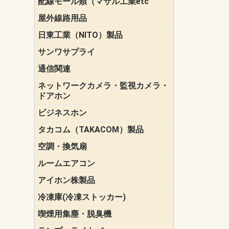
配線モール類（マサル工業etc
壁面用配線
光ファイバ
その他壁面
メタルモー
メタルエフ
ダクトモー
床面用配線
モール備品
エフ）
ー・Gモール
屋外線路用品
PE支線ガー
ケーブル標
オプトケー
ザ・鳥獣害
自在バンド
電柱標識板
キラベルト
4mm電線防
SZスリーブ
スパイラル
支線ガード
保護カバー
日東工業（NITO）製品
カバースイ
キャビネッ
小型動力分
システムラ
端子台
盤用パーツ
プラボック
ブレーカ
サンワサプライ
ペリフェラ
タップ・UP
ケーブル
インク・用
アクセサリ
LAN
DOS／Vパ
通信関連
保安器
プロテクタ
ローゼット
工具・試験
端子取付金
端子板
端末装置
配線用金具
モジュラー
LAN圧着工
ルータ
エッジスイ
ネットワークカメラ・監視カメラ・
NSK（日本
パナソニック(P
ドアホン
ビジネスホン
日立（HITAC
ナカヨ
NEC
OKI
ヘッドセッ
ヤコブイェ
タカコム（TAKACOM）製品
通話録音
留守番電話
音声応答転
緊急情報伝
日課放送
空調・換気扇
標準換気扇
ダクト換気
有圧換気扇
インダクト
パイプファ
シロッコフ
斜流ダクト
エアカーテ
システム部
ルームエアコン
三菱電機(MIT
ダイキン(DAI
アイホン株製品
テレビドア
ドアホン親
ドアホン子
冷凍庫(冷凍ストッカー)
喫煙用集塵・脱臭機
スモークダ