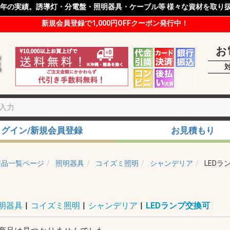
8年の実績。誘導灯・分電盤・照明器具・ケーブル等 様々な資材を取り
新規会員登録で1,000円OFFクーポン発行中！
お
ログイン/新規会員登録
お見積もり
商品一覧ページ
照明器具
コイズミ照明
シャンデリア
LEDラ
明器具
|
コイズミ照明
|
シャンデリア
|
LEDランプ交換可