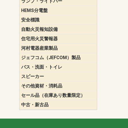
ランプ・ライトバー
パナソニック(P
東芝ライテ
ENDO（遠
三菱電機
HEMS分電盤
マルチ通信
安全標識
誘導標識
自動火災報知設備
パナソニック（
ホーチキ（HO
能美防災（N
ニッタン（NI
住宅用火災警報器
けむり当番
ねつ当番
ガス当番
河村電器産業製品
キャビネッ
動力分電盤
ジェフコム（JEFCOM）製品
LANツール
LEDイルミ
アンカー・
エアコン部
ケーブル保
ケーブル索
リール
作業工具
作業用照明
切削工具
収納機器・
検電器・計
腰回り品・
通線工具
電設化成品
高所作業ポ
パーツ＆ツ
バス・洗面・トイレ
便座
スピーカー
天井スピー
壁掛型スピ
ホーンスピ
コラムスピ
コンパクト
モニタース
インテリア
スピーカー
防滴型スピ
ホール用ス
マルチユー
その他資材・消耗品
ビニールテープ
自己融着テ
養生テープ
丸エフ
ネオシール
セール品（在庫あり数量限定）
照明器具
換気スイッ
ランプ・電
その他資材
中古・新古品
配線器具
照明器具