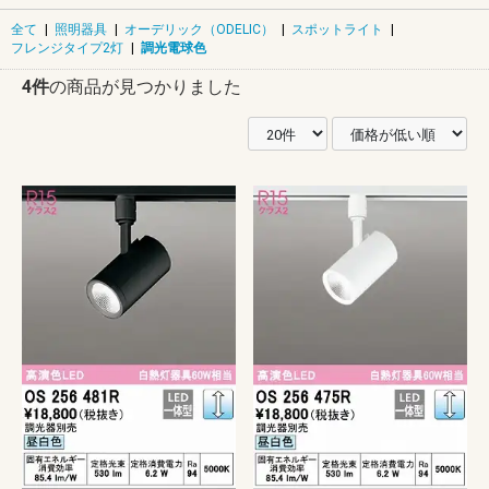
全て
|
照明器具
|
オーデリック（ODELIC）
|
スポットライト
|
フレンジタイプ2灯
|
調光電球色
4件
の商品が見つかりました