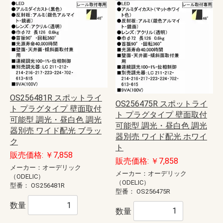
OS256481R スポットライ
OS256475R スポットライ
ト プラグタイプ 壁面取付
ト プラグタイプ 壁面取付
可能型 調光・昼白色 調光
可能型 調光・昼白色 調光
器別売 ワイド配光 ブラッ
器別売 ワイド配光 ホワイ
ク
ト
販売価格: ￥7,858
販売価格: ￥7,858
メーカー：オーデリック
メーカー：オーデリック
（ODELIC）
（ODELIC）
型番：
OS256481R
型番：
OS256475R
数量
数量