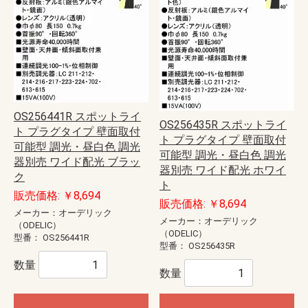
OS256441R スポットライ
OS256435R スポットライ
ト プラグタイプ 壁面取付
ト プラグタイプ 壁面取付
可能型 調光・昼白色 調光
可能型 調光・昼白色 調光
器別売 ワイド配光 ブラッ
器別売 ワイド配光 ホワイ
ク
ト
販売価格: ￥8,694
販売価格: ￥8,694
メーカー：オーデリック
メーカー：オーデリック
（ODELIC）
（ODELIC）
型番：
OS256441R
型番：
OS256435R
数量
数量