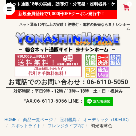
ネット通販18年の実績。誘導灯・分電盤・照明器具・ケ
0
新規会員登録で1,000円OFFクーポン発行中！
ーブル等 様々な資材を取り扱っています。
ネット通販10年以上の実績！ 誘導灯・電材の販売ならヨナシンホー
ム
お電話でのお問い合わせ：06-6110-5050
対応時間：平日9時～12時 / 13時～18時 土・日・祝休み
FAX:06-6110-5056 LINE：
HOME
商品一覧ページ
照明器具
オーデリック（ODELIC）
スポットライト
フレンジタイプ2灯
調光電球色