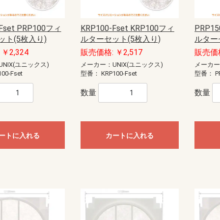
モール（エフ・ニュー
ー配線用モール
配線用モール（ケーサ
ル
モール
ル
モール（ガードマン）
ニュー・エフモール
エフモール
オプトモール
テープ付オプトモール
イリズミ
デズミ
マガリ
貫通カバー
ファイバーホルダー
タチアゲ
フレキジョイント
引込カバー
ケーサー
Gモール
テープ付スリットモール
メタルモール
ジョイントカップリング
ブッシング
フラットエルボ
インターナルエルボ
エクスターナルエルボ
ティー
コンビネーションコネクター
コーナーボックス
ジャンクションボックス
ストレートボックスコネクター
フレキジョイント
エンドキャップ
ジョイントカップリング後付け型
フラットエルボ後付け型
インターナルエルボ後付け型
エクスターナルエルボ後付け型
パーテーション
ケーブルパッチン
アースバー
メタルモール用補修塗料
ボックス
ボックスセパレータ
ジョイントキャップ
エンド
フリージョイント
アウトレット
その他等
メタルエフモールテープ付
イリズミ
デズミ
エンド
マガリ
コンビネーション
ジョイントカバー
ブッシング
フレキジョイント
エムケーダクト
屋外用エムケーダクト
エルダクト
ガードマンII R型
ガードマンII R型（セパレートタイ
ガードマンII 平面マガリ
ガードマンII T型ブンキ
ガードマンII GIIフリーレット
ガードマンII ブンキ
ガードマンII タチアゲ
ガードマンII コンセントボックス
ガードマンII エンド
ガードマンII パーテーション
ガードマンII アルミ
ガードマンII アルミ 平面マガリ
ガードマンII アルミ T型ブンキ
ガードマンII フラット
軟質プロテクタ
ガードマンII ラン
モールカッター
マヂックステッカー
その他関連商品
）
プ）
ド
識・防護カバー
ブルカバー
対策トゲつきシート
用保護カバー
護カバー
スリーブ
イエロー
トラ
ジョイントタイプ
オーバーラップタイプ丸型ケーブ
オーバーラップタイプSSケーブル
ル用
用
Fset PRP100フィ
KRP100-Fset KRP100フィ
PRP15
ッチ
ト
電盤
ック
ス
【CKS】電線直締用
【CKL】圧着端子用
【CBS】バック式
【DCS】切換
【DBS】バック式切換
ORZ形屋外用キャビネット
ステンレス屋外用キャビネット
盤用キャビネット
主幹：ELB
主幹：CB
ラックオプション
【HP-J】一次送り
【TBE】固定式（経済形）
【TBF-J】ブレーカ用(経済形)
【TBF-W】ブレーカ用(経済形)
【TBJ】分岐（一種耐熱登録品）
【TBN】ニュートラル端子
【TBP】電力用
【TBS】スタッド（一種耐熱登録
【TBT】二段形
【TBZ・TBZ-A】ブレーカ用(直結
【TBZ-E】アース用(直締端子形)
【TK】協約形
オプション
配線用
盤取付用
汎用タイプ
高性能タイプ
仮設ボックス
コントロールボックス（小型FA
情報通信ボックス
プルボックス
エンクローズドブレーカ
サーキットブレーカ
プラグインブレーカ
漏電ブレーカ
ト(5枚入り)
ルターセット(5枚入り)
ルター
品）
端子形・リペア端子形)
用）
ル
S
紙
ーツ
ドッキング
エクステンダー
BTヘッドセット
ビーコン
USB季節商品
USBグッズ
ゲーム関連
LED
ドッキングステーション
拡声器
NFC
メディアプレーヤー
ラミネータ
BTヘッドセット・アダプタ
スキャナ
カメラ
その他ペリフェラル
プレゼンテーション
コードリーダー
KVM
スピーカー
シュレッダー
NFC・ビーコン
ヘッドホン・マイク
キーボード
マウス
USBハブ
カードリーダー
USBコンバータ他
テンキー
分配器
切替器(KVM以外)
モバイルバッテリー
ACアダプタ
タップ
HDMIケーブル
変換アダプタ
変換アダプタ他
電話ケーブル・アダプタ
IEEE1394ケーブル
SCSIケーブル
USBケーブル
プリンタケーブル
AVケーブル
RS-232Cケーブル
その他ケーブル
モニタケーブル
アダプタ他
用紙
インクジェットラベル
レーザー用紙
レーザーラベル
手作り用紙
インク
その他用紙
インクジェット用紙
マルチラベル
タブレットケース
タッチペン
マウスアクセサリー
車載アクセサリー
リストレスト
フィルター
メモリーケース
バッグ
スマートフォン
インナー・クッション
タブレット
メモリーケース
電子辞書
スタンド
各種カバー
PDA
メディアケース
カメラアクセサリ
データホルダー
保護フィルム
クリーナー
セキュリティ用品
キーボードカバー
耐震グッズ
マウスパッド
ケーブルアクセサリ
LAN機器
光ケーブル他
LANケーブル
LANケーブル用機器
ノートクーラー
DOS/Vパーツ
￥2,324
販売価格: ￥2,517
販売価格
NIX(ユニックス)
メーカー：UNIX(ユニックス)
メーカー
ー
器
具
プラグ
具・治具他
ッチ
通信用
電話用
00-Fset
型番：
KRP100-Fset
型番：
P
セキュリティ機器）
anasonic)
レコーダー
IPネットワークカメラ
スイッチ
コンバーター・トランシーバ
ビデオサーバ
オプション品
モニター
ダミーカメラ
防犯シール・防犯看板
屋外センサーカメラ
玄関子機
増設用子機
増設モニター・モニター子機
テレビドアホン
ネットワークドアホン
ホームネットワークシステム
オプション
数量
数量
HI）
ト
ンセン
integralX
Xiシリーズ
IFシリーズ
アスパイアX
送
達
ートに入れる
カートに入れる
扇
ファン
ン
ァン
ファン
ン
材
三菱電機
パナソニック電工
三菱電機
パナソニック電工
業務用有圧換気扇
有圧換気扇システム部材
三菱電機
パナソニック電工
ストレートシロッコファン24時間
ストレートシロッコファン
片吸込形シロッコファン
三菱電機
パナソニック電工
三菱電機
パナソニック電工
産業用送風機システム部材
SUBISHI)
KIN)
6畳用
8畳用
10畳用
12畳用
14畳用
16畳用
18畳用
20畳用
23畳用
26畳用
29畳用
6畳用
8畳用
10畳用
12畳用
14畳用
18畳用
20畳用
23畳用
26畳用
29畳用
ホンセット品
機
機
ッシュ
スモークナビ搭載シリーズ
フラットシリーズ
コンパクトタイプ
交換用フィルター