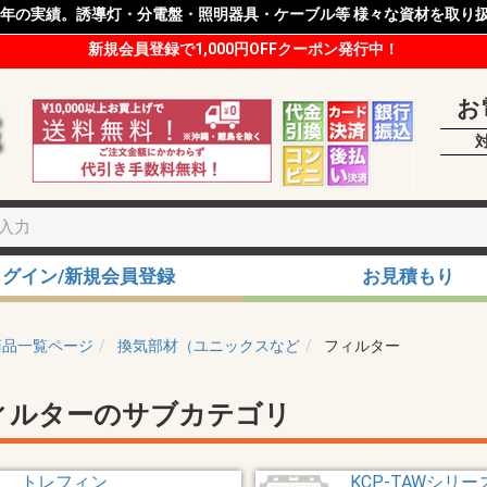
8年の実績。誘導灯・分電盤・照明器具・ケーブル等 様々な資材を取り
新規会員登録で1,000円OFFクーポン発行中！
お
ログイン/新規会員登録
お見積もり
商品一覧ページ
換気部材（ユニックスなど
フィルター
ィルターのサブカテゴリ
トレフィン
KCP-TAWシリー