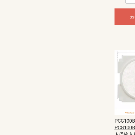
カ
PCG100B
PCG10
ト(5枚入