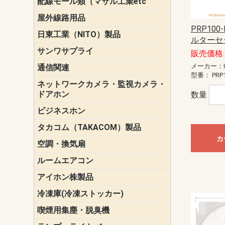
配線モール類（マサル工業etc
壁面用配線
光ファイバ
その他壁面
メタルモー
メタルエフ
ダクトモー
床面用配線
モール備品
エフ）
ー・Gモール
屋外線路用品
PE支線ガー
ケーブル標
オプトケー
ザ・鳥獣害
自在バンド
電柱標識板
キラベルト
4mm電線防
SZスリーブ
スパイラル
支線ガード
保護カバー
PRP100-
日東工業（NITO）製品
カバースイ
キャビネッ
小型動力分
システムラ
端子台
盤用パーツ
プラボック
ブレーカ
ルターセッ
サンワサプライ
ペリフェラ
タップ・UP
ケーブル
インク・用
アクセサリ
LAN
DOS／Vパ
販売価格: 
メーカー：U
通信関連
保安器
プロテクタ
ローゼット
工具・試験
端子取付金
端子板
端末装置
配線用金具
モジュラー
LAN圧着工
ルータ
エッジスイ
型番：
PRP1
ネットワークカメラ・監視カメラ・
NSK（日本
パナソニック(P
ドアホン
数量
ビジネスホン
日立（HITAC
ナカヨ
NEC
OKI
ヘッドセッ
ヤコブイェ
タカコム（TAKACOM）製品
通話録音
留守番電話
音声応答転
緊急情報伝
日課放送
カ
空調・換気扇
標準換気扇
ダクト換気
有圧換気扇
インダクト
パイプファ
シロッコフ
斜流ダクト
エアカーテ
システム部
ルームエアコン
三菱電機(MIT
ダイキン(DAI
アイホン株製品
テレビドア
ドアホン親
ドアホン子
冷凍庫(冷凍ストッカー)
喫煙用集塵・脱臭機
スモークダ