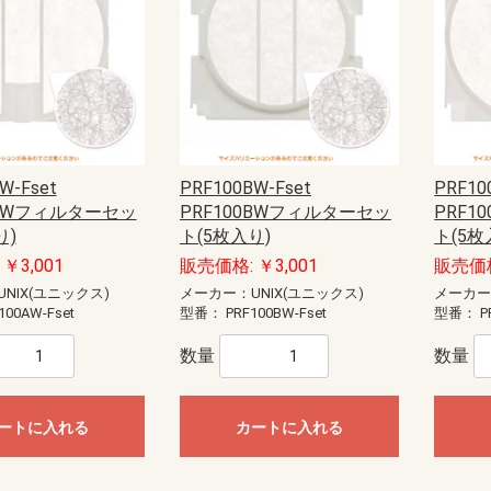
anasonic)
ック
藤照明）
20W
40W
E11
E12
E17
E26
直管LED（GX16t-5）
直管LED（GZ16）
ユニットドーム形
ユニットフラット形
型
EV・PHEV充電回路・エコキュー
EV・PHEV充電回路・太陽光発電
あかりぷらすばん
エコキュート・IH対応
エコキュート・電温・IH対応
かみなりあんしんばん あかり付
かみなりあんしんばん
ダブル発電対応
創蓄連携システム対応（自立出力
創蓄連携システム対応（自立出力
太陽光発電システム・エコキュー
太陽光発電システム・エコキュー
太陽光発電システム対応
地震あんしんばん
地震かみなりあんしんばん
電温・IH対応
燃料電池（ガス発電）システム対
標準タイプ
標準タイプ大型FreeS付
ト・IH対応
ステム・エコキュート・IH対応
単相2線用）
単相3線用）
ト・IH対応
ト・電温・IH対応
応
蓄光誘導標識
一般誘導標識
Panasonic）
CHIKI）
OHMI）
TTAN）
アドバンスP-1シリーズ
一般型感知器
電子式自己保持型熱感知器（熱オ
差動式分布型感知器
光電式スポット型感知器（煙サイ
煙感知器
光電式分離型感知器
炎感知器
遠隔試験機能付感知器
連携型ワイヤレス感知器
感知器ベース
火災通報装置
音響装置
発信機
表示灯
総合盤
P型1級受信機
P型2級受信機
副受信機
受信機関連商品
周辺機器
防排煙設備
ガス漏れ集中監視システム
R型防災システム
周辺機器
非常警報設備（複合装置）
非常警報設備（システム用）
点検器具
感知器
R型・GR型システム
P型受信機
機器収容箱（総合盤）
P型発信機
P型設備機器その他
非常警報設備
住宅情報設備
ガス漏れ火災警報設備
防排煙設備
超高感度煙検知システム
アクセサリー・保守用品
P型インターフェイス盤
P型火災／複合火災受信機
P型受信機用埋込ボックス・埋込枠
R型防災システム
ガス漏れ火災警報設備
熱感知器
煙感知器
炎感知器
感知器付属品
押し釦・消火栓始動スイッチ
音響装置
火災通報装置
関連機器
機器収容箱
共同住宅用防災システム
試験器
住宅防災システム
消火器
消火栓始動器
中継器・中継器収納箱
特定小規模施設向け防災システム
発信機
避雷ユニット
非常警報設備
非常電話システム
標識板
表示機
表示灯
防火・防排煙設備
耐圧防爆用
本質安全防爆用
補用部品・予備品
P型受信機
R型・GR型受信機
ガス系消火設備
ガス漏れ警報設備
サージアブソーバ
スプリンクラー設備
ニッカド蓄電池
プロテクタ
ベル
移報用装置・耐雷基板・ラベル
炎検知器
火災検知システム（機器内組込用
火災通報装置
感知器
機器収容箱
共同・特定共同住宅用
試験器・アドレス設定器
住宅用防災機器
消火器
消火栓始動装置
耐圧防爆機器
着脱器・試験器
中継器盤
中継機電源
中継機本体
超高感度環境監視システム
発信機
非常警報設備
表示灯
防火・排煙設備
補修品
泡消火設備
ートセンサ）
バーセンサ）
ト
盤用露出形BXT・FXT
盤用露出形BXTH・FXTH
盤用埋込形BXU・FXU
熱機器収納BXH・FXH
安定器収納FXA
ルーバー付盤用FXL
制御盤用屋内外兼用RXG
盤用屋内外兼用RXG-IP54
盤用屋内外兼用RXGB-IP54
盤用屋内外兼用RXV-IP44
屋外盤用木板ベースPOGB-IP55
屋外盤用鉄板ベースPOG-IP55
W-Fset
PRF100BW-Fset
PRF10
0AWフィルターセッ
PRF100BWフィルターセッ
PRF1
・部材
ネーション
ネジ
材
護収納
引具
器具
車載備品
測器
安全保護具・収納具
ール
ールボックス
LANケーブル
LANチェッカー
LAN工具
モジュラージャック
モジュラープラグ
LEDクリスタルモチーフ
LEDストリングライト
LEDテープライト
LEDデザインストリングライト
LEDルミネーション（SJ-NHシリ
LEDルミネーション（SJ-NHシリ
LEDルミネーション（SJ-NHシリ
LEDルミネーション（SJ-NHシリ
LEDルミネーション（SJXシリー
LEDルミネーション（SJXシリー
LEDルミネーション（SJXシリー
LEDルミネーション（SJXシリー
LEDルミネーション（SJXシリー
LEDルミネーション（SJXシリー
LEDルミネーション（SJXシリー
LEDルミネーション（SJXシリー
LEDルミネーション（SJシリー
LEDルミネーション（SJシリー
LEDルミネーション（SJシリー
LEDルミネーション（SJシリー
LEDルミネーション（SJシリー
LEDルミネーション（SJシリー
LEDルミネーション（SJシリー
LEDルミネーション（SJシリー
LEDルミネーション（SJシリー
LEDルミネーション（SJシリー
SDXシリーズ
イルミネーション（その他）
イルミネーション（卓上タイプ）
ライトアップ用投光器
ロッド点滅灯（LED）40mmピッチ
ロッド点滅灯（LED）75mmピッチ
ロッド点滅灯（LED）共通部品
連結すずらん灯タイプ（LED）
ALC用
コンクリート用
ワッシャー
中空壁用
六角ナット
多用途
寸切りボルト用特殊ナット
小ネジ
木工用
石膏ボード用
軽天ビス
鋼板用
エアコン洗浄部材
ダクト部材
ドレンホース
室外機取付台
配管部材
ケーブルプロテクター
ケーブルプロテクター（増設型）
ケーブルマット
床用モール
床用モール（フラット型）
床用モール（増設型）
段差用バリアフリープロテクター
段差用バリアフリーモール（室内
FRP竿
その他
カーボン竿
ジョイント式ロッド
ジョイント式呼線
金属竿
CD管リール
ロープリール
検尺器
電線リール（据置き型）
電線リール（現場向き）
ストリッパー
ツールキット
ドライバー・レンチ
ナイフ・ノコ
ハンマー・その他工具
ペンチ・ニッパー
各種カッター
圧着工具
電動工具
LEDライト
コンパクトライト
ハロゲンライト
ヘッドライト
ライトスタンド
乾電池式ライト
作業用テープライト
充電式ライト
直管形スリムライト
蛍光ライト
コア
コンクリートドリル
ステップドリル
タップ
チップソー・カッター・切断砥石
バンドソー
パンチャー
ホールソー
切削油
木工ドリル
木工ドリル（フレキシブルシャフ
火花飛散防止具
磁器タイル用ドリル
鉄工ドリル
パーツ＆ツールボックス
車載用収納・車載備品
レーザー墨出し器
検電器
計測器
はしご・脚立用品
ハーネス・ランヤード
ホルダー
ランヤード・補助帯
ワークウェア・サポートウェア
ワークポジショニング用器具
収納具
手袋・靴カバー
熱中症対策アイテム
腰袋
腰道具セット
エアー通線
ケーブルグリップ
ロープ
入線潤滑剤
呼線（スチール）
地中線工具
管内清掃用具
電動入線機
亜鉛塗料スプレー
発泡ウレタン充填剤
絶縁・防触スプレー
ランプチェンジャー
高所作業工具
パーツボックス
り)
ト(5枚入り)
ト(5枚
ーズ）アイスクルカーテン（部
ーズ）クロスネット（部品）
ーズ）ストリング（部品）
ーズ）共通部品
ズ）LEDジョイントモチーフ（部
ズ）LEDストリング（部品）
ズ）LEDソフトネオン（部品）
ズ）LEDフォール（部品）
ズ）LEDフラッシュボール（部
ズ）LEDホタル（部品）
ズ）モチーフ（部品）
ズ）共通部品
ズ）アイスクルカーテン（部品）
ズ）キャンドル・電球ライト（部
ズ）クロスネット（部品）
ズ）スティックライト（部品）
ズ）ストリング（部品）
ズ）テープライト（部品）
ズ）フォール（部品）
ズ）プロジェクションライト（部
ズ）モチーフ（部品）
ズ）共通部品
（屋外用）
用）
ト）
ウォシュレット
品）
品）
品）
品）
品）
￥3,001
販売価格: ￥3,001
販売価格
カー
ーカー
ーカー
ーカー
スピーカー
ピーカーシステム
デザインスピーカー
システム
ーカーシステム
ピーカーシステム
ススピーカーシステム
埋込型
露出型
片面型
両面型
関連商品
コンビネーションタイプ
ワイドホーンスピーカー
セパレートタイプ
ストレートホーンスピーカー
本体
関連商品
一般タイプ
コンパクトスピーカー
スリムスピーカー
防球構造型スピーカー
サウンドアロースピーカー
関連商品
ボックスタイプ
スリムタイプ
関連商品
NIX(ユニックス)
メーカー：UNIX(ユニックス)
メーカー
100AW-Fset
型番：
PRF100BW-Fset
型番：
P
(IVテープ)
ープ
数量
数量
チ
球
・消耗品
スポットライト
ダウンライト
ブラケットライト
ベースライト
非常灯・誘導灯
コンセント
ートに入れる
カートに入れる