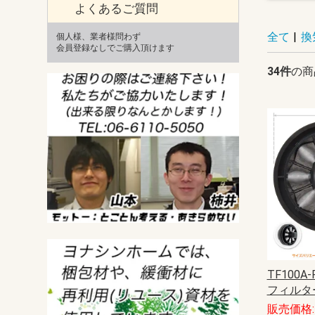
よくあるご質問
全て
|
換
個人様、業者様問わず
会員登録なしでご購入頂けます
34件
の商
TF100A
フィルタ
販売価格: 