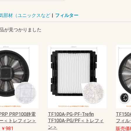
気部材（ユニックスなど
|
フィルター
品が見つかりました
-PRP PRP100静電
TF100A-PG-PF-Trefin
TF150
ー＜トレフィン＞
TF100A-PG/PF＜トレフィ
フィル
ン＞
￥981
販売価格