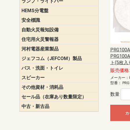
ランプ・ライトバー
パナソニック(P
東芝ライテ
ENDO（遠
三菱電機
HEMS分電盤
マルチ通信
安全標識
誘導標識
自動火災報知設備
パナソニック（
ホーチキ（HO
能美防災（N
ニッタン（NI
住宅用火災警報器
けむり当番
ねつ当番
ガス当番
河村電器産業製品
キャビネッ
動力分電盤
PRG100A
PRG10
ジェフコム（JEFCOM）製品
LANツール
LEDイルミ
アンカー・
エアコン部
ケーブル保
ケーブル索
リール
作業工具
作業用照明
切削工具
収納機器・
検電器・計
腰回り品・
通線工具
電設化成品
高所作業ポ
パーツ＆ツ
ト(5枚入
バス・洗面・トイレ
便座
販売価格: 
スピーカー
天井スピー
壁掛型スピ
ホーンスピ
コラムスピ
コンパクト
モニタース
インテリア
スピーカー
防滴型スピ
ホール用ス
マルチユー
メーカー：U
型番：
PRG
その他資材・消耗品
ビニールテープ
自己融着テ
養生テープ
丸エフ
ネオシール
数量
セール品（在庫あり数量限定）
照明器具
換気スイッ
ランプ・電
その他資材
中古・新古品
配線器具
照明器具
カ