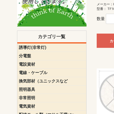
メーカー：U
型番：
TF1
数量
カテゴリ一覧
カ
誘導灯(非常灯)
一般型
一般型(みる
一般型長時間
一般型長時間
点滅形
誘導音付点
防湿・防雨
防湿・防雨
防湿・防雨形
クリーンル
床埋込型
防爆型
客席誘導灯
誘導灯リニ
誘導灯ガー
交換電池（
誘導灯交換
本体単体
パネル単体
リモコン
ク機能付)パ
けバッテリー
用）
クス
分電盤
標準分電盤
電化対応
創エネ対応
あんしん機
分電盤補修
分電盤用ブ
プラスばん
フリーボッ
リニューア
WHMボック
WHM取付ボ
露出化粧枠
半埋込化粧
住宅分電盤
テンパール
電設資材
パナソニック（
神保電器配
東芝配線器
未来工業製
三菱電機
明工社製品
テンパール
電線・ケーブル
切断対応
定尺
換気部材（ユニックスなど
温度ヒュー
フィルター
防虫網
樹脂製グリ
スリーブキ
レジスター
ALCスリーブ-
ACEジョイ
ACEスリー
ACE止水板
厚型 グリル
薄型 グリル
中型 グリル
外風対策 角
外風対策 角
外風対策（
外風対策 丸
外風対策 丸
軒天井用 グ
床下通気用 
給気電動シ
パイプフー
ウェザーカ
防音フード
差圧式吸気
防火ダンパ
風量調整ダ
逆風止ダン
サイレンサ
止水板
UKDF風向
消音・フレ
耐火パテ
照明器具
遠藤照明（E
オーデリック（
コイズミ照
大光電機（DA
東芝ライテ
パナソニック（
三菱電機
クラコ
非常照明
ODELIC非常
三菱非常灯
東芝LED非
パナソニック
電気資材
端子台
碍子
圧着端子・
差込みコネ
リレー
インシュロ
日動電工製
ねじなし電
ねじ付き電
厚鋼電線管Z
ボックス・
樹脂製ボッ
CD管・PF
金物類
雑材
エフレック