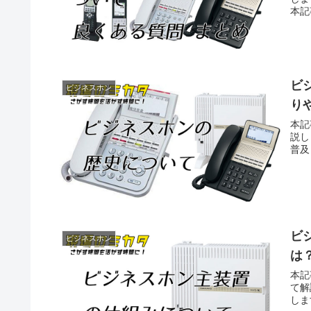
本記
ビ
ビジネスホン
り
本記
説し
普及
ビ
ビジネスホン
は
本記
て解
しま