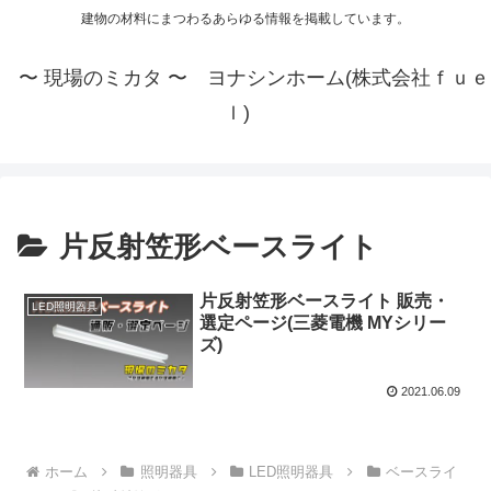
建物の材料にまつわるあらゆる情報を掲載しています。
〜 現場のミカタ 〜 ヨナシンホーム(株式会社ｆｕｅ
ｌ)
片反射笠形ベースライト
片反射笠形ベースライト 販売・
LED照明器具
選定ページ(三菱電機 MYシリー
ズ)
2021.06.09
ホーム
照明器具
LED照明器具
ベースライ